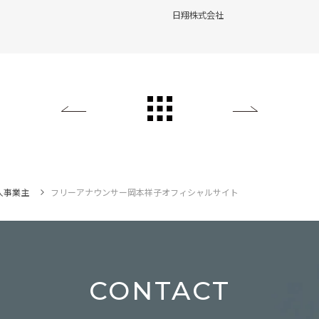
日翔株式会社
Back
All List
Next
人事業主
フリーアナウンサー岡本祥子オフィシャルサイト
CONTACT