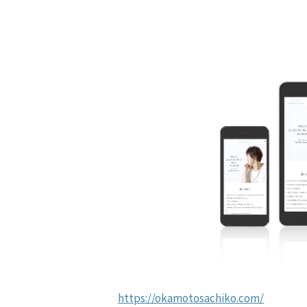
https://okamotosachiko.com/