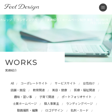
東京のホームページ制作・WEB制作はFEEL DESIGN
men
カレッジ ｜ ランディングページ ｜実績紹介｜ホームページ制作 東京｜WEB制作
FEEL DESIGN
WORKS
実績紹介
All
コーポレートサイト
サービスサイト
女性向け
店舗・施設
教育関連
美容・健康
医療・福祉関連
趣味・習い事
子育て関連
ポートフォリオサイト
士業ホームページ
個人事業主
ランディングページ
動画撮影・編集
ロゴデザイン
名刺・カード