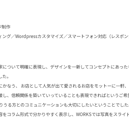
ジ制作
ィング／Wordpressカスタマイズ／スマートフォン対応（レスポ
家について明確に表現し、デザインを一新してコンセプトにあった
した。
にかなう、 お店として人気が出て愛されるお店をモットーに一軒
接し、信頼関係を築いていっていることも表現できればというご希
なりうる方とのコミュニケーションも大切にしたいということでした
容をコラム形式で分かりやすく表示し、WORKSでは写真をスライ