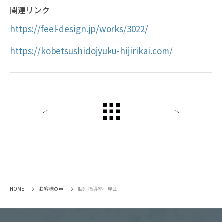
関連リンク
https://feel-design.jp/works/3022/
https://kobetsushidojyuku-hijirikai.com/
Back
All List
Next
HOME
お客様の声
個別指導塾 聖会